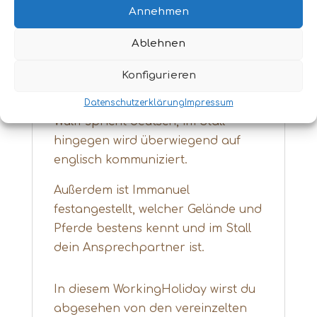
Springböcke und Sträuße.
Annehmen
Ablehnen
Die Leitung der Farm liegt bei Wulff,
der hier auch dein
Konfigurieren
Hauptansprechpartner ist.
Datenschutzerklärung
Impressum
Wulff spricht deutsch, im Stall
hingegen wird überwiegend auf
englisch kommuniziert.
Außerdem ist Immanuel
festangestellt, welcher Gelände und
Pferde bestens kennt und im Stall
dein Ansprechpartner ist.
In diesem WorkingHoliday wirst du
abgesehen von den vereinzelten