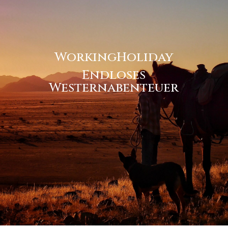
WorkingHoliday
Endloses
Westernabenteuer