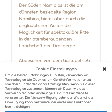
Der Süden Namibias ist die am
dünnsten besiedelte Region
Namibias, bietet aber durch die
unglaublichen Weiten die
Möglichkeit für spektakuläre Ritte
in der atemberaubenden
Landschaft der Tirasberge.
Abgesehen von dem Gästebetrieb
und dem Reittourismus, werden hier
Cookie Einstellungen
neben Rindern auch
Um die besten Erfahrungen zu bieten, verwenden wir
Technologien wie Cookies, um Geräteinformationen zu
Quarterhorses und American Paint
speichern und/oder darauf zuzugreifen. Wenn Sie diesen
Horses gezüchtet.
Technologien zustimmen, können wir Daten wie das
Surfverhalten oder eindeutige IDs auf dieser Website
verarbeiten. Die Nichteinwilligung oder der Widerruf der
Neben den Pferden und Rindern
Einwilligung kann bestimmte Merkmale und Funktionen
beeinträchtigen.
leben hier Antilopen wie Oryx oder