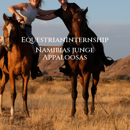
EquestrianInternship
Namibias junge
Appaloosas