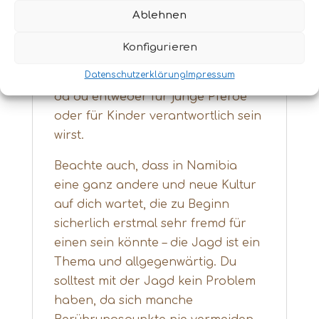
Strauße und Kudus.
Ablehnen
In diesem WorkingHoliday solltest
Konfigurieren
du äußerst selbstständig sein und
Datenschutzerklärung
Impressum
Verantwortungsbewusstsein haben,
da du entweder für junge Pferde
oder für Kinder verantwortlich sein
wirst.
Beachte auch, dass in Namibia
eine ganz andere und neue Kultur
auf dich wartet, die zu Beginn
sicherlich erstmal sehr fremd für
einen sein könnte – die Jagd ist ein
Thema und allgegenwärtig. Du
solltest mit der Jagd kein Problem
haben, da sich manche