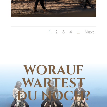
1
2
3
4
...
Next
WORAUF
WARTEST
DU NOCH?