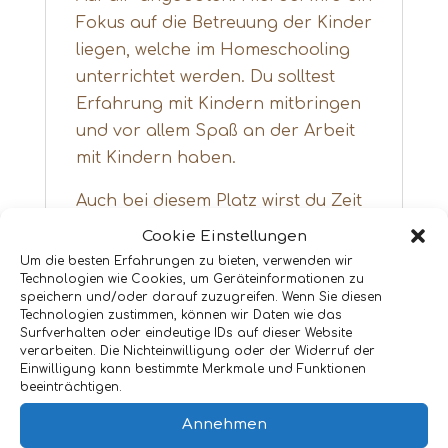
Fokus auf die Betreuung der Kinder
liegen, welche im Homeschooling
unterrichtet werden. Du solltest
Erfahrung mit Kindern mitbringen
und vor allem Spaß an der Arbeit
mit Kindern haben.
Auch bei diesem Platz wirst du Zeit
im Stall und auf dem Pferderücken
Cookie Einstellungen
verbringen & musst unter
Um die besten Erfahrungen zu bieten, verwenden wir
Technologien wie Cookies, um Geräteinformationen zu
Umständen nicht ganz so fit im
speichern und/oder darauf zuzugreifen. Wenn Sie diesen
Umgang mit jungen Pferden sein.
Technologien zustimmen, können wir Daten wie das
Surfverhalten oder eindeutige IDs auf dieser Website
Abgesehen von den Hunden,
verarbeiten. Die Nichteinwilligung oder der Widerruf der
Einwilligung kann bestimmte Merkmale und Funktionen
Pferden und Rindern, leben auf der
beeinträchtigen.
Farm Sable-Antilopen, Oryxe,
Annehmen
Springböcke, Zebras, Hartebeest,