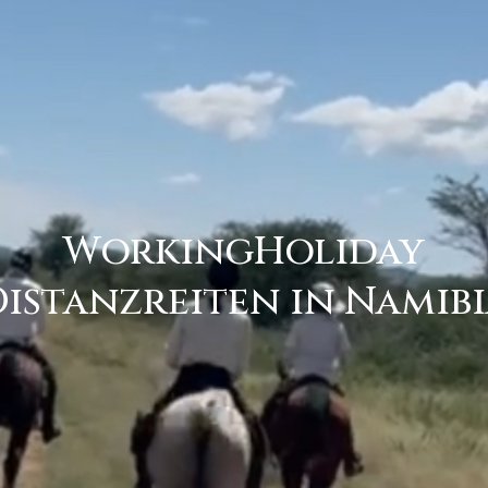
WorkingHoliday
istanzreiten in Namib