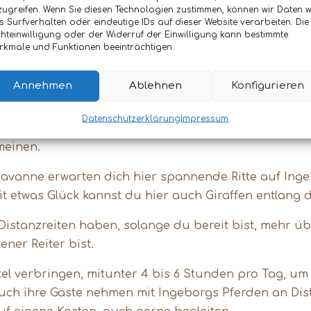
zugreifen. Wenn Sie diesen Technologien zustimmen, können wir Daten w
nnen zu lernen oder du bist bereits in dieser Spart
s Surfverhalten oder eindeutige IDs auf dieser Website verarbeiten. Die
ichkeit mit Ingeborg und ihren Arabern viele Stund
chteinwilligung oder der Widerruf der Einwilligung kann bestimmte
rkmale und Funktionen beeinträchtigen.
 etwa 1,5 Stunde vom Flughafen und eine Stunde von 
Annehmen
Ablehnen
Konfigurieren
einen Guesthouse. Du wohnst hier abseits der große
0 Jahren in Namibia lebt und mit Pferden arbeitet. Ihr
Datenschutzerklärung
Impressum
e. Du kannst hier sowohl einiges über die Pferde h
meinen.
vanne erwarten dich hier spannende Ritte auf Inge
Mit etwas Glück kannst du hier auch Giraffen entlang 
istanzreiten haben, solange du bereit bist, mehr üb
tener Reiter bist.
attel verbringen, mitunter 4 bis 6 Stunden pro Tag, u
auch ihre Gäste nehmen mit Ingeborgs Pferden an Dista