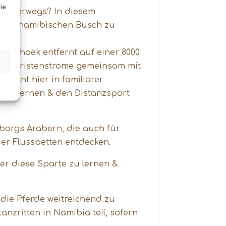
ie
e unterwegs? In diesem
en im namibischen Busch zu
Windhoek entfernt auf einer 8000
n Touristenströme gemeinsam mit
 wohnt hier in familiärer
ier lernen & den Distanzsport
borgs Arabern, die auch für
der Flussbetten entdecken.
er diese Sparte zu lernen &
m die Pferde weitreichend zu
nzritten in Namibia teil, sofern