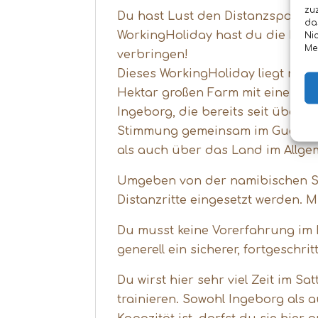
zu
Du hast Lust den Distanzsport ke
da
WorkingHoliday hast du die Mögl
Ni
Me
verbringen!
Dieses WorkingHoliday liegt nur
Hektar großen Farm mit einem kl
Ingeborg, die bereits seit über 2
Stimmung gemeinsam im Guesthous
als auch über das Land im Allge
Umgeben von der namibischen Sa
Distanzritte eingesetzt werden. 
Du musst keine Vorerfahrung im D
generell ein sicherer, fortgeschrit
Du wirst hier sehr viel Zeit im S
trainieren. Sowohl Ingeborg als 