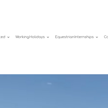
ted
WorkingHolidays
EquestrianInternships
Co